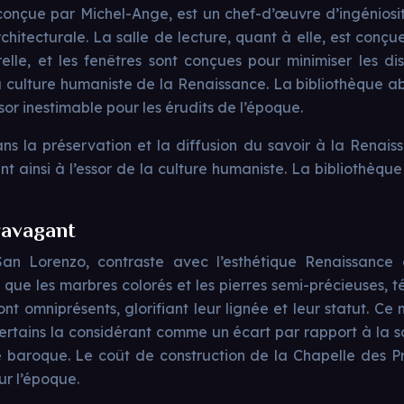
 conçue par Michel-Ange, est un chef-d’œuvre d’ingéniosit
hitecturale. La salle de lecture, quant à elle, est conçue
lle, et les fenêtres sont conçues pour minimiser les di
a culture humaniste de la Renaissance. La bibliothèque abr
or inestimable pour les érudits de l’époque.
ns la préservation et la diffusion du savoir à la Renais
nt ainsi à l’essor de la culture humaniste. La bibliothèq
ravagant
an Lorenzo, contraste avec l’esthétique Renaissance 
s que les marbres colorés et les pierres semi-précieuses,
ont omniprésents, glorifiant leur lignée et leur statut
certains la considérant comme un écart par rapport à la 
baroque. Le coût de construction de la Chapelle des Princ
ur l’époque.