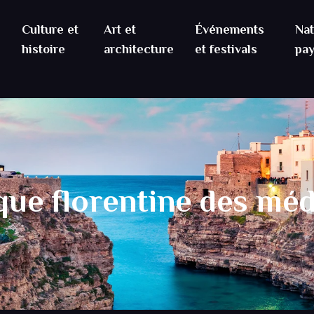
Culture et
Art et
Événements
Nat
histoire
architecture
et festivals
pa
ique florentine des méd