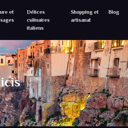
ure et
Délices
Shopping et
Blog
ysages
culinaires
artisanat
italiens
icis