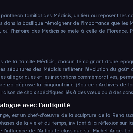
e panthéon familial des Médicis, un lieu où reposent les c
 dans la basilique témoignent de l’importance que les Mé
ù l’histoire des Médicis se mêle à celle de Florence. 
s de la famille Médicis, chacun témoignant d’une époqu
sépultures des Médicis reflètent l’évolution du goût a
tues allégoriques et les inscriptions commémoratives, perm
renzo dépasse la cinquantaine (Source : Archives de la
raison de choix spécifiques liés à des vœux ou à des consi
ialogue avec l’antiquité
nge, est un chef-d’œuvre de la sculpture de la Renaissa
hases de la vie et du temps, invitant à la réflexion sur la
’influence de l’Antiquité classique sur Michel-Ange. La N