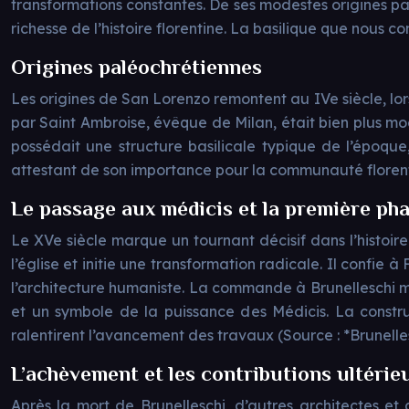
transformations constantes. De ses modestes origines p
richesse de l’histoire florentine. La basilique que nous c
Origines paléochrétiennes
Les origines de San Lorenzo remontent au IVe siècle, lors
par Saint Ambroise, évêque de Milan, était bien plus mod
possédait une structure basilicale typique de l’époque,
attestant de son importance pour la communauté florentin
Le passage aux médicis et la première pha
Le XVe siècle marque un tournant décisif dans l’histoir
l’église et initie une transformation radicale. Il confie 
l’architecture humaniste. La commande à Brunelleschi m
et un symbole de la puissance des Médicis. La constru
ralentirent l’avancement des travaux (Source : *Brunelles
L’achèvement et les contributions ultérie
Après la mort de Brunelleschi, d’autres architectes e