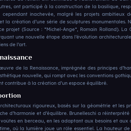
res, ont participé à la construction de la basilique, res
 cependant inachevée, malgré les projets ambitieux de
re et la création d’une série de sculptures monumentales
 ce projet (Source : *Michel-Ange*, Romain Rolland). La 
rquant une nouvelle étape dans l’évolution architectural
ns de l’art.
enaissance
’œuvre de la Renaissance, imprégnée des principes d’har
sthétique nouvelle, qui rompt avec les conventions gothique
t contribue à la création d’un espace équilibré.
portion
chitecturaux rigoureux, basés sur la géométrie et les prop
che d’harmonie et d’équilibre. Brunelleschi a réinterprété
 les voûtes en berceau, en les adaptant aux besoins et aux
ime, où la lumière joue un rôle essentiel. La hauteur de 