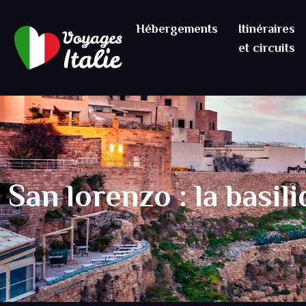
Hébergements
Itinéraires
et circuits
San lorenzo : la basil