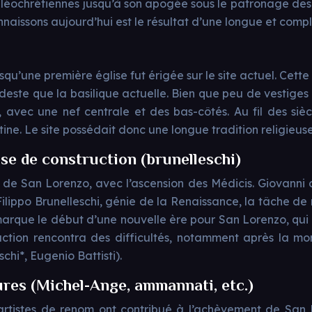
aléochrétiennes jusqu’à son apogée sous le patronage des 
onnaissons aujourd’hui est le résultat d’une longue et compl
qu’une première église fut érigée sur le site actuel. Cette
este que la basilique actuelle. Bien que peu de vestiges d
 avec une nef centrale et des bas-côtés. Au fil des siècle
e. Le site possédait donc une longue tradition religieuse
se de construction (brunelleschi)
e de San Lorenzo, avec l’ascension des Médicis. Giovanni d
à Filippo Brunelleschi, génie de la Renaissance, la tâche de
arque le début d’une nouvelle ère pour San Lorenzo, qui 
ction rencontra des difficultés, notamment après la mor
chi*, Eugenio Battisti).
ures (Michel-Ange, ammannati, etc.)
t artistes de renom ont contribué à l’achèvement de San 