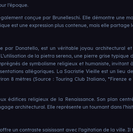
our l’époque.
galement conçue par Brunelleschi. Elle démontre une maît
lique est une expression plus contenue, mais elle partage 
e par Donatello, est un véritable joyau architectural et
utilisation de la pietra serena, une pierre grise typique
mprégnés de symbolisme religieux et humaniste, invitant à
ntations allégoriques. La Sacristie Vieille est un lieu de 
viron 8 mètres (Source : Touring Club Italiano, *Firenze e
x édifices religieux de la Renaissance. Son plan centré 
ge architectural. Elle représente un tournant dans l’histo
ffre un contraste saisissant avec l’agitation de la ville. 