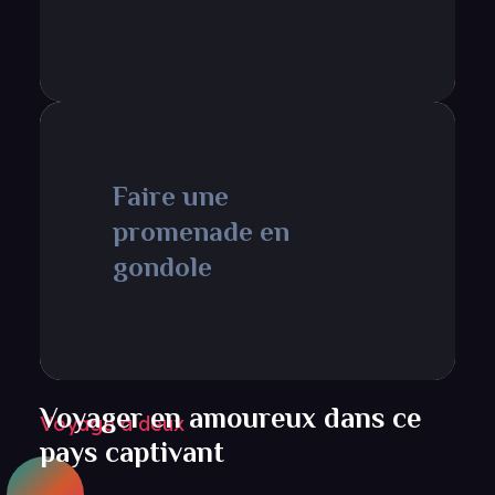
Faire une
promenade en
gondole
Voyager en amoureux dans ce
Voyage à deux
pays captivant