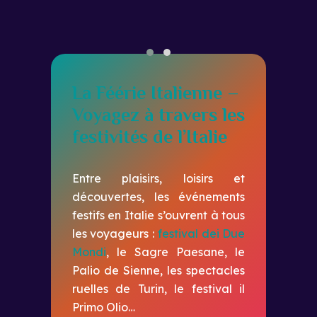
fon
tos
La Féérie Italienne –
Voyagez à travers les
festivités de l’Italie
Entre plaisirs, loisirs et
découvertes, les événements
festifs en Italie s’ouvrent à tous
les voyageurs :
festival dei Due
Mondi
, le Sagre Paesane, le
Palio de Sienne, les spectacles
ruelles de Turin, le festival il
Primo Olio…