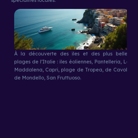
À la découverte des îles et des plus belles
Les
plages de l’Italie : îles éoliennes, Pantelleria, La
en 
Maddalena, Capri, plage de Tropea, de Cavoli,
Sie
de Mondello, San Fruttuoso.
Cor
Les
voy