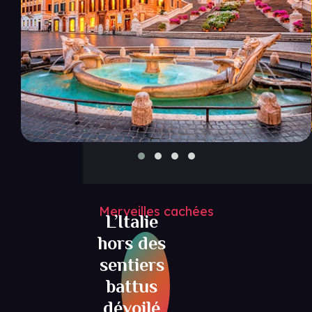
Merveilles cachées
L’Italie
hors des
sentiers
battus
dévoilé