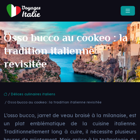
Osso bucco au cookeo : la
tradition italienne
revisitée
/
Délices culinaires italiens
/ Osso bucco au cookeo : la tradition italienne revisitée
L’osso bucco, jarret de veau braisé à la milanaise, est
un plat emblématique de la cuisine italienne.
Traditionnellement long à cuire, il nécessite plusieurs
heures de mijotement. Mais grâce à la technologie du